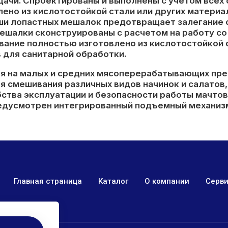
ачи. Спроектированы и выполнены с учетом всех 
ено из кислотостойкой стали или других материа
и лопастных мешалок предотвращает залегание о
ешалки сконструированы с расчетом на работу с
ание полностью изготовлено из кислотостойкой с
 для санитарной обработки.
 на малых и средних мясоперерабатывающих предп
я смешивания различных видов начинок и салатов
ства эксплуатации и безопасности работы мачто
едусмотрен интегрированный подъемный механизм
Главная страница
Каталог
О компании
Серв