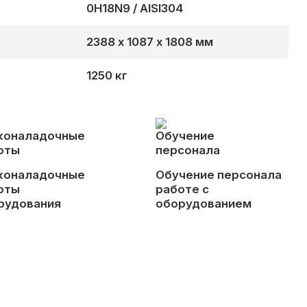
0H18N9 / AISI304
2388 х 1087 х 1808 мм
1250 кг
коналадочные
Обучение персонала
оты
работе с
рудования
оборудованием